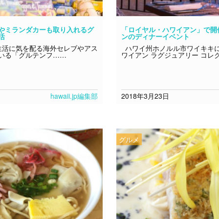
やミランダカーも取り入れるグ
「ロイヤル・ハワイアン」で開
活
ンのディナーイベント
活に気を配る海外セレブやアス
ハワイ州ホノルル市ワイキキに
いる「グルテンフ……
ワイアン ラグジュアリー コレ
hawaii.jp編集部
2018年3月23日
グルメ