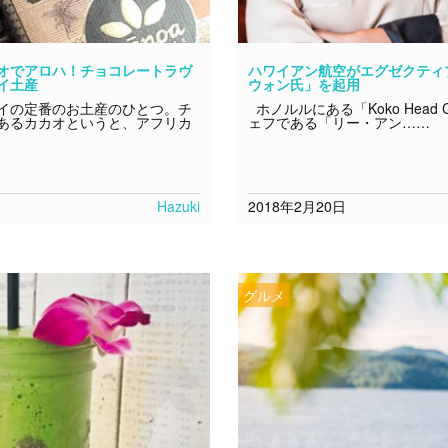
オでアロハ！チョコレートラヴ
ハワイアン航空がエグゼクティ
イ土産
ウォン氏」を起用
イの定番のお土産のひとつ。チ
ホノルルにある「Koko Head 
あるカカオというと、アフリカ
ェフである「リー・アン……
Hazuki
2018年2月20日
グルメ