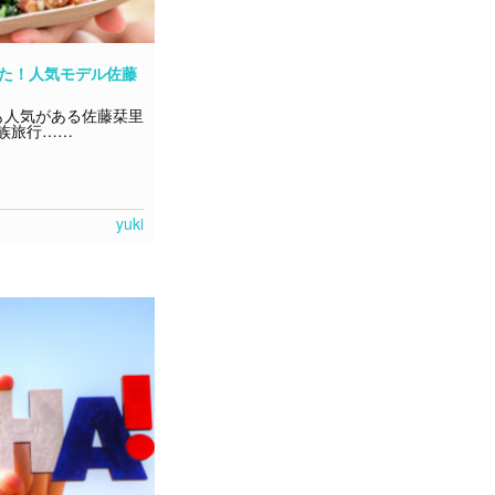
った！人気モデル佐藤
】
も人気がある佐藤栞里
族旅行……
yuki