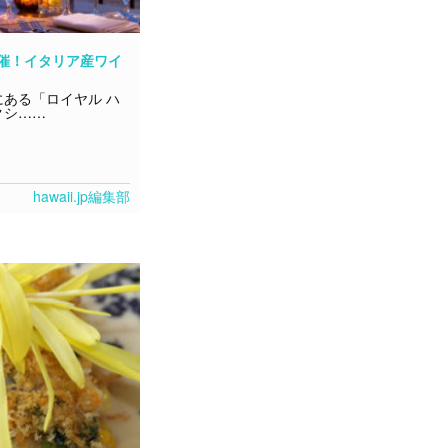
催！イタリア産ワイ
ある「ロイヤル ハ
クシ……
hawaii.jp編集部