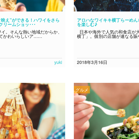
タ映え”ができる！ハワイをさら
アロハなワイキキ横丁らーめん
リームショッ･･･
を楽しむ♪
イ。そんな熱い地域だからか、
日本や海外で人気の和食店が
てかわいらしいア……
横丁」。個別の店舗が連なる賑
yuki
2018年3月16日
グルメ