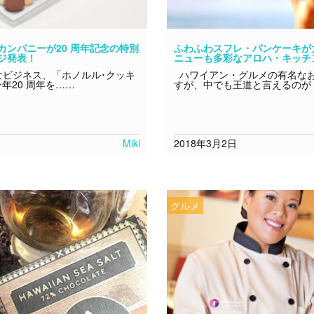
カンパニーが20 周年記念の特別
ふわふわスフレ・パンケーキが
ジ発表！
ニューも多彩なアロハ・キッチ
ビジネス、「ホノルル･クッキ
ハワイアン・グルメの有名な
年20 周年を……
すが、中でも王道と言えるのが
Miki
2018年3月2日
グルメ