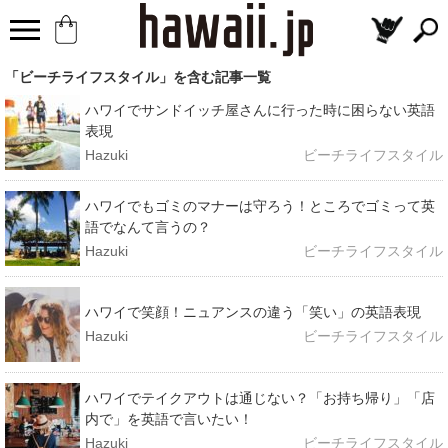
「ビーチライフスタイル」を含む記事一覧
ハワイでサンドイッチ屋さんに行った時に困らない英語
表現
Hazuki
ビーチライフスタイル
ハワイでもゴミのマナーは守ろう！ところでゴミって英
語でなんて言うの？
Hazuki
ビーチライフスタイル
ハワイで笑顔！ニュアンスの違う「笑い」の英語表現
Hazuki
ビーチライフスタイル
ハワイでテイクアウトは通じない？「お持ち帰り」「店
内で」を英語で言いたい！
Hazuki
ビーチライフスタイル