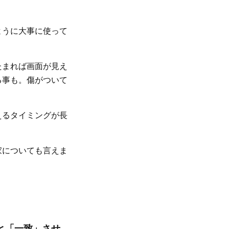
ように大事に使って
たまれば画面が見え
る事も。傷がついて
えるタイミングが長
家についても言えま
型と「一致」させ