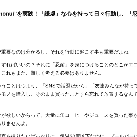
” と“Ahonui”を実践！「謙虚」な心を持って日々行動し、
が重要なのは分かるし、それを行動に起こす事も重要だよね。
うすればいいの？それに「忍耐」を身につけることのどこがエコ
、これもまた、難しく考える必要はありません。
いうことはつまり、「SNSで話題だから」「友達みんなが持っ
いモノを購入し、そのまま買ったことすら忘れて放置するなん
けが欲しいからって、大量に缶コーヒーやジュースを買った事が
ありませんよ。
写真を撮りたいばっかりに、気温20度以下なのに、プールバー