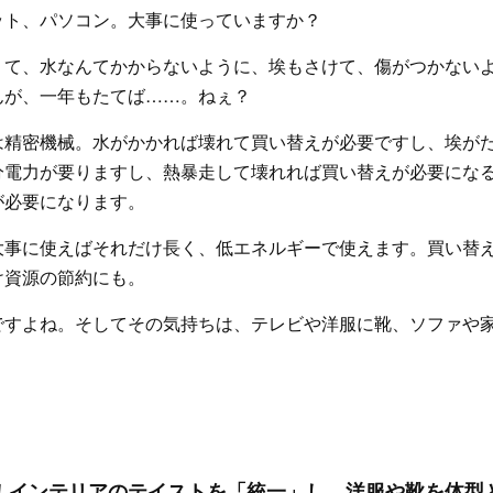
ット、パソコン。大事に使っていますか？
くて、水なんてかからないように、埃もさけて、傷がつかない
んが、一年もたてば……。ねぇ？
は精密機械。水がかかれば壊れて買い替えが必要ですし、埃が
分電力が要りますし、熱暴走して壊れれば買い替えが必要にな
が必要になります。
大事に使えばそれだけ長く、低エネルギーで使えます。買い替
け資源の節約にも。
ですよね。そしてその気持ちは、テレビや洋服に靴、ソファや
を実践！インテリアのテイストを「統一」し、洋服や靴を体