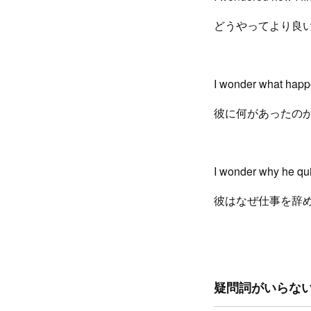
どうやってより良
I wonder what happ
彼に何があったの
I wonder why he quit
彼はなぜ仕事を辞
疑問詞がいらない場合