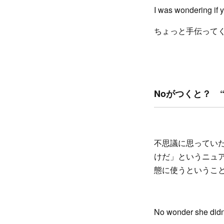
I was wondering if 
ちょっと手伝って
Noがつくと？ “N
不思議に思ってい
けだ」というニュ
態に使うというこ
No wonder she didn