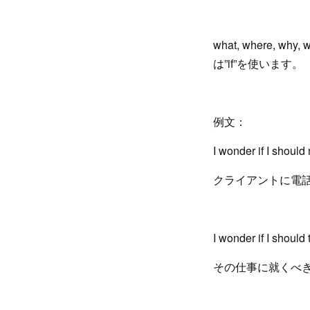
what, where,
は”if”を使います。
例文：
I wonder if I should
クライアントに電
I wonder if I should 
その仕事に就くべ