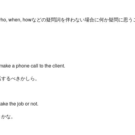
 why, who, when, howなどの疑問詞を伴わない場合に何か疑問
 make a phone call to the client.
話するべきかしら。
take the job or not.
きかな。