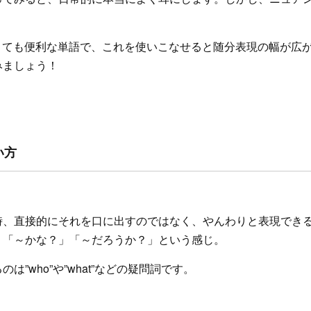
？
r”はとても便利な単語で、これを使いこなせると随分表現の幅が広
みましょう！
い方
時、直接的にそれを口に出すのではなく、やんわりと表現でき
、「～かな？」「～だろうか？」という感じ。
は”who”や”what”などの疑問詞です。