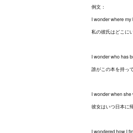
例文：
I wonder where my 
私の彼氏はどこに
I wonder who has br
誰がこの本を持っ
I wonder when she 
彼女はいつ日本に
I wondered how I fin