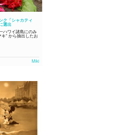
ンク「シャカティ
に選出
一ハワイ諸島にのみ
マキ” から抽出したお
Miki