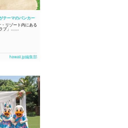
がテーマのバンカー
ナ・リゾート内にある
ラブ」……
hawaii.jp編集部