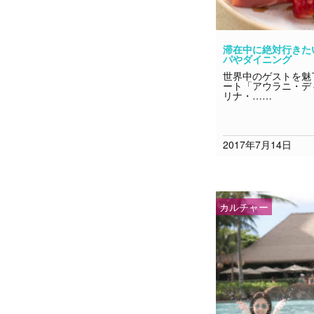
滞在中に絶対行きた
パやダイニング
世界中のゲストを魅
ート「アウラニ・デ
リナ・……
2017年7月14日
カルチャー