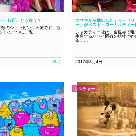
ート各店、どう違う？
ママキから抽出したティードリ
ー」がベスト・ローカルティー
数のショッピング天国です。観
ットの一つに、現……
シャカティー社は、全世界で唯
生息するハワイ固有の植物 “マ
茶……
樺乃
2017年8月4日
カルチャー