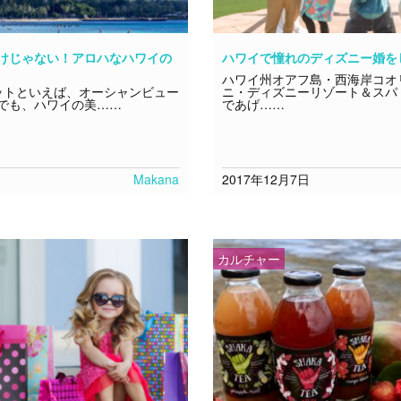
けじゃない！アロハなハワイの
ハワイで憧れのディズニー婚を
ハワイ州オアフ島・西海岸コオ
トといえば、オーシャンビュー
ニ・ディズニーリゾート＆スパ
でも、ハワイの美……
であげ……
Makana
2017年12月7日
カルチャー