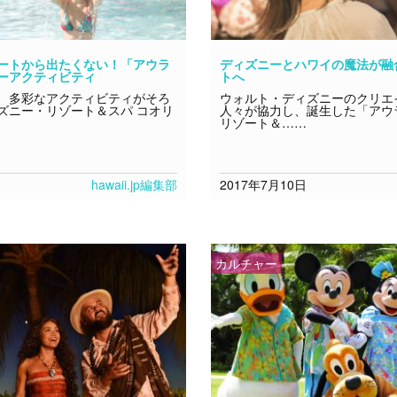
ートから出たくない！「アウラ
ディズニーとハワイの魔法が融
ーアクティビティ
トへ
、多彩なアクティビティがそろ
ウォルト・ディズニーのクリエ
ズニー・リゾート＆スパ コオリ
人々が協力し、誕生した「アウ
リゾート＆……
hawaii.jp編集部
2017年7月10日
カルチャー