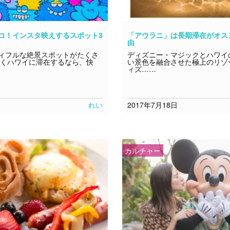
コ！インスタ映えするスポット3
「アウラニ」は長期滞在がオス
由
ィフルな絶景スポットがたくさ
ディズニー・マジックとハワイ
かくハワイに滞在するなら、快
い景色を融合させた極上のリゾ
ィズ……
れい
2017年7月18日
カルチャー