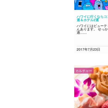
ハワイに行くならコ
選＆ホテル2選
ハワイにはビューテ
んあります。 せっ
適……
2017年7月23日
カルチャー