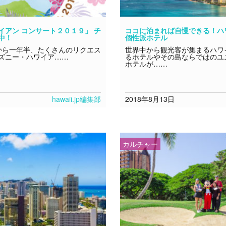
イアン コンサート２０１９」 チ
ココに泊まれば自慢できる！ハ
中！
個性派ホテル
ら一年半、たくさんのリクエス
世界中から観光客が集まるハワ
ズニー・ハワイア……
るホテルやその島ならではのユ
ホテルが……
hawaii.jp編集部
2018年8月13日
カルチャー