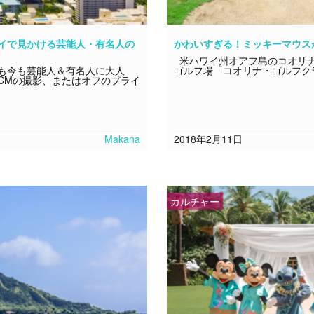
イで見かける芸能人・有名人の
かわいすぎる！ミッキーマウス
米ハワイ州オアフ島のコオリ
も今も芸能人＆有名人に大人
ゴルフ場「コオリナ・ゴルフク
CMの撮影、またはオフのプライ
Makana
2018年2月11日
カルチャー