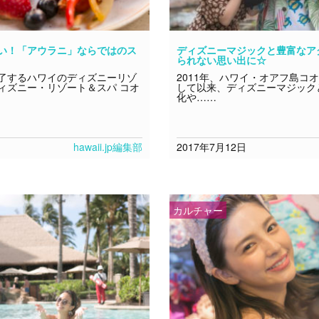
い！「アウラニ」ならではのス
ディズニーマジックと豊富なア
られない思い出に☆
了するハワイのディズニーリゾ
2011年、ハワイ・オアフ島コ
ィズニー・リゾート＆スパ コオ
して以来、ディズニーマジック
化や……
hawaii.jp編集部
2017年7月12日
カルチャー