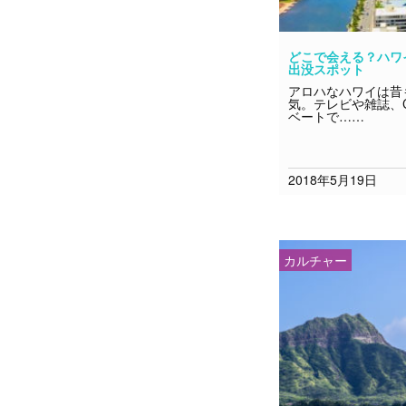
どこで会える？ハワ
出没スポット
アロハなハワイは昔
気。テレビや雑誌、
ベートで……
2018年5月19日
カルチャー