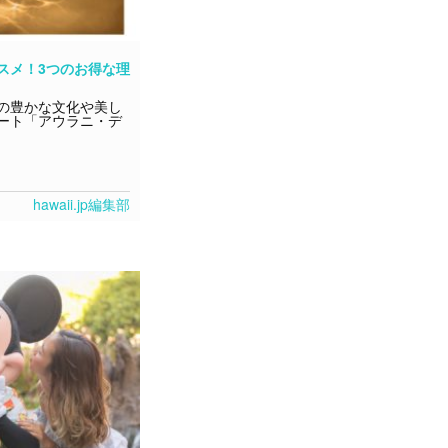
スメ！3つのお得な理
の豊かな文化や美し
ート「アウラニ・デ
hawaii.jp編集部