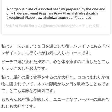
A gorgeous plate of assorted sashimi prepared by the one and
only Hide-san, yum! #sashimi #raw #freshfish #freshcatch
#keepitreal #keepitraw #haleiwa #sushibar #japanese
BANZAI Sushi Bar
さん(@banzaisushibar)がシェアした投稿 –
201
私はノースショアで１日を過ごした後、ハレイワにある「バ
ンザイスシ」に行くのがお気に入りのコースです。
ビーチで遊び疲れた夕方に、心と体を癒すのに適したとても
リラックスしたお店です。
私は、屋外の席で食事をするのが大好き。ココはまわりが植
物に囲まれていて、木々の隙間から夕日を眺めることもでき
て、とても素敵な雰囲気です。
もちろんお寿司は美味しく、ユニークなフレーバーの組み合
わせも大好きです。