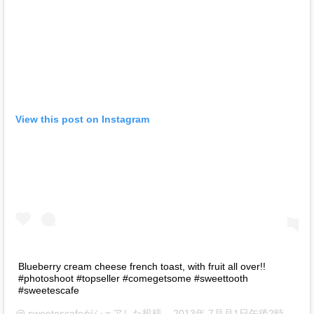
View this post on Instagram
Blueberry cream cheese french toast, with fruit all over!!
#photoshoot #topseller #comegetsome #sweettooth
#sweetescafe
@
sweetescafe
がシェアした投稿 –
2013年 7月月1日午後2時03分PDT