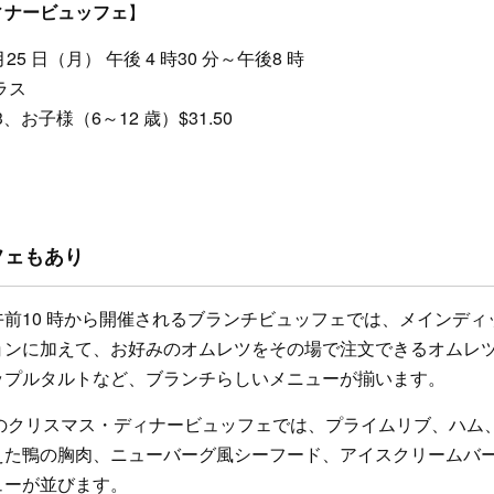
ィナービュッフェ
】
 月25 日（月） 午後 4 時30 分～午後8 時
ラス
、お子様（6～12 歳）$31.50
フェもあり
前10 時から開催されるブランチビュッフェでは、メインディ
ョンに加えて、お好みのオムレツをその場で注文できるオムレ
ップルタルトなど、ブランチらしいメニューが揃います。
からのクリスマス・ディナービュッフェでは、プライムリブ、ハム
えた鴨の胸肉、ニューバーグ風シーフード、アイスクリームバ
ューが並びます。