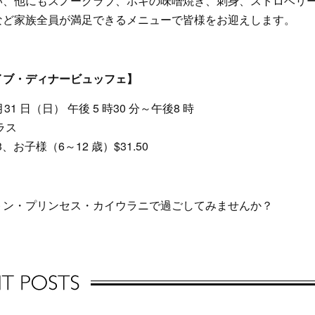
い、他にもスノークラブ、ホキの味噌焼き、刺身、ストロベリ
など家族全員が満足できるメニューで皆様をお迎えします。
イブ・ディナービュッフェ】
 月31 日（日） 午後 5 時30 分～午後8 時
ラス
、お子様（6～12 歳）$31.50
トン・プリンセス・カイウラニで過ごしてみませんか？