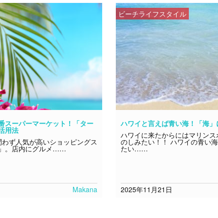
ビーチライフスタイル
番スーパーマーケット！「ター
ハワイと言えば青い海！「海」
活用法
ハワイに来たからにはマリンス
わず人気が高いショッピングス
のしみたい！！ ハワイの青い
」。店内にグルメ……
たい……
Makana
2025年11月21日