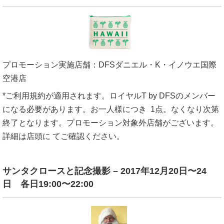
プロモーション実施店舗：
DFS
ダニエル・
K
・イノウエ国際
空港店
*
ご利用規約が適用されます。ロイヤル
T by DFS
のメンバー
になる必要があります
。お一人様につき
1
点。なくなり次第
終了となります。プロモーション対象外店舗がございます。
詳細は店頭に
てご確認ください。
サンタクロースと記念撮影 –
2017
年
12
月
20
日〜
24
日 各日
19:00
〜
22:00