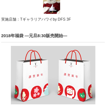
実施店舗：
T
ギャラリアハワイ
by DFS 3F
2018
年福袋
—
元旦
8:30
販売開始
—