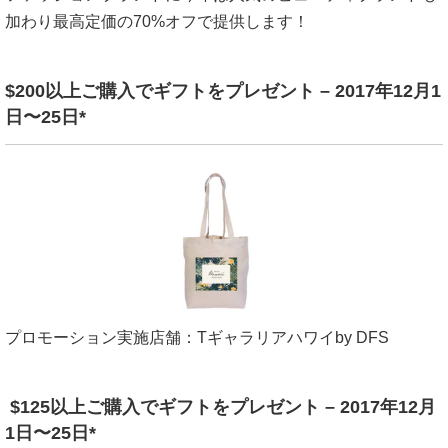
加わり最高定価の70%オフで提供します！
$200以上ご購入でギフトをプレゼント – 2017年12月1
日〜25日*
プロモーション実施店舗：
T
ギャラリアハワイ
by DFS
$125
以上ご購入でギフトをプレゼント –
2017
年
12
月
1
日〜
25
日*