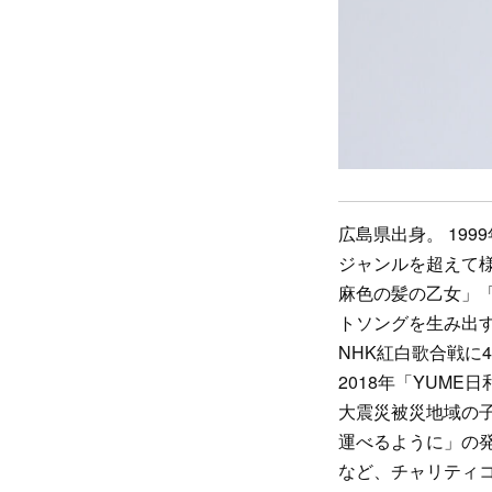
広島県出身。 19
ジャンルを超えて様
麻色の髪の乙女」「Pe
トソングを生み出
NHK紅白歌合戦に
2018年「YUM
大震災被災地域の子
運べるように」の発
など、チャリティ