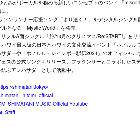
谷ひとみがボーカルを務める新しいコンセプトのバンド 「miscell
題に。
にマラソンランナー応援ソング「より速く！」をデジタルシングル配
となる「Mystic World」を発売。
にトリプルA面シングル「旅/13月のクリスマス/Re:START!」を
連続 ハワイ最大級の日本とハワイの文化交流イベント「ホノルル
サダーや「ホノルル・レインボー駅伝2024」のオフィシャル
フェスの公式ソングもリリース、フラダンサーとコラボしたス
を結ぶアンバサダーとして活躍中。
ttps://shimatani.tokyo/
himatani_hitomi_official
MI SHIMATANI MUSIC Official Youtube
i_Staff