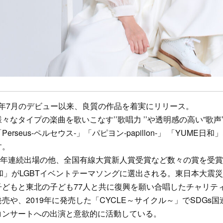
99年7月のデビュー以来、良質の作品を着実にリリース。
々なタイプの楽曲を歌いこなす’’歌唱力 ’’や透明感の高い”歌声
rseus-ペルセウス-」「パピヨン-papillon-」 「YUME
す。
4年連続出場の他、全国有線大賞新人賞受賞など数々の賞を受
E日和」がLGBTイベントテーマソングに選出される。東日本大震
どもと東北の子ども77人と共に復興を願い合唱したチャリティ
売や、2019年に発売した「CYCLE～サイクル～」でSDGs
コンサートへの出演と意欲的に活動している。