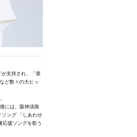
’’が支持され、「亜
日和」など数々の大ヒッ
賞。
災後には、阪神淡路
ソング 「しあわせ
国連応援ソングを歌う