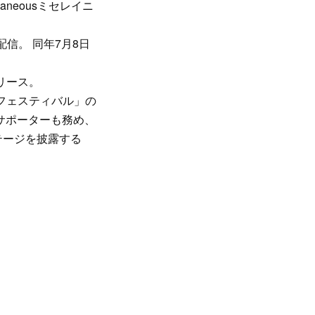
aneousミセレイニ
信。 同年7月8日
リリース。
 フェスティバル」の
サポーターも務め、
テージを披露する