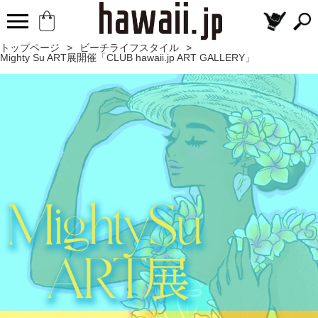
トップページ
>
ビーチライフスタイル
>
Mighty Su ART展開催「CLUB hawaii.jp ART GALLERY」