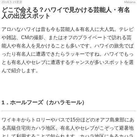
2018.5.15更新
Makana
どこで会える？ハワイで見かける芸能人・有名
人の出没スポット
アロハなハワイは昔も今も芸能人＆有名人に大人気。テレビ
や雑誌、CMの撮影、またはオフのプライベートで訪れる芸
能人や有名人を見かけることも多いです。ハワイの旅先でば
ったり有名人に遭遇できたらラッキーですね。ハワイでもっ
とも有名人やセレブに遭遇するチャンスが多いスポットを選
んで紹介します。
1．ホールフーズ（カハラモール）
ワイキキからトロリーやバスで15分ほどのオアフ島東部にあ
る高級住宅街カハラ地区。有名人やセレブがこぞって避暑地
として利用することで知られます。カハラ地区にあるカハラ