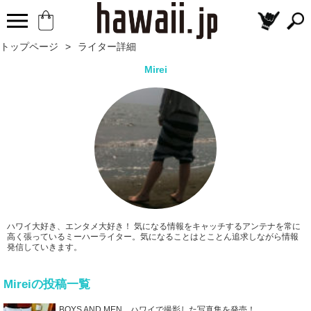
トップページ
>
ライター詳細
Mirei
ハワイ大好き、エンタメ大好き！ 気になる情報をキャッチするアンテナを常に
高く張っているミーハーライター。気になることはとことん追求しながら情報
発信していきます。
Mireiの投稿一覧
BOYS AND MEN ハワイで撮影した写真集を発売！