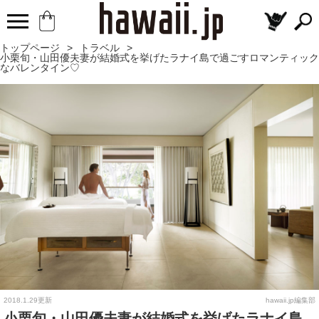
トップページ
>
トラベル
>
小栗旬・山田優夫妻が結婚式を挙げたラナイ島で過ごすロマンティック
なバレンタイン♡
2018.1.29更新
hawaii.jp編集部
小栗旬・山田優夫妻が結婚式を挙げたラナイ島