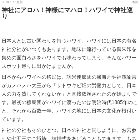
2018.1.15更新
本間
神社にアロハ！神様にマハロ！ハワイで神社巡
り
日本人とは古い関わりを持つハワイ。ハワイには日本の有名
神社分社がいつくもあります。地味に流行っている御朱印を
集めの面白ろさをハワイでも味わってしまう。そんなパワー
スポット巡りに出かけませんか。
日本からハワイへの移民は、訪米使節団の勝海舟や福澤諭吉
がカメハメハ大王から「サトウキビ畑の労働力として、日本
人の力を貸してくれないか」と直接依頼されたのが始まりで
す。最初の移民団がハワイに渡ったのは明治時代1885年のこ
と。それから百数十年、ハワイの地には日本の文化が根付い
ています。
神社の分社もそのひとつ。日本の神社と同じように、お宮参
りや七五三のご祈祷、結婚式をあげることもできます。もち