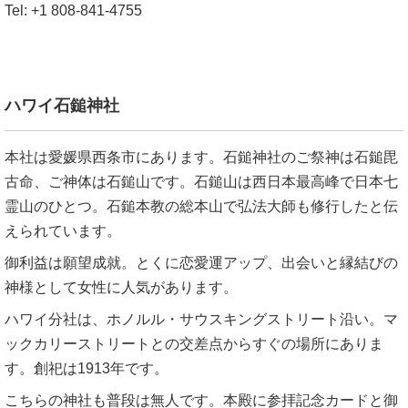
Tel: +1 808-841-4755
ハワイ石鎚神社
本社は愛媛県西条市にあります。石鎚神社のご祭神は石鎚毘
古命、ご神体は石鎚山です。石鎚山は西日本最高峰で日本七
霊山のひとつ。石鎚本教の総本山で弘法大師も修行したと伝
えられています。
御利益は願望成就。とくに恋愛運アップ、出会いと縁結びの
神様として女性に人気があります。
ハワイ分社は、ホノルル・サウスキングストリート沿い。マ
ックカリーストリートとの交差点からすぐの場所にありま
す。創祀は1913年です。
こちらの神社も普段は無人です。本殿に参拝記念カードと御