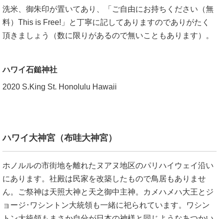
洗米、御朱印が置いてあり、「ご自由にお持ちください（無
料）This is Free!」と丁寧に記してありますのでありがたく
頂きましょう（数に限りがあるので無いこともあります）。
ハワイ石鎚神社
2020 S.King St. Honolulu Hawaii
ハワイ大神宮（布哇大神宮）
ホノルルの市街地を離れたヌアヌ地区のパリハイウェイ沿い
にあります。社殿は民家を改築したもので鳥居もありませ
ん。ご祭神は天照大神と天之御中主神。カメハメハ大王とジ
ョージ･ワシントン大統領も一緒に祀られています。ワシン
トン大統領もまさか自分が日本の神様と同じようなあつかい