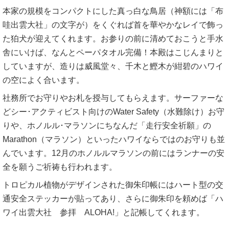
本家の規模をコンパクトにした真っ白な鳥居（神額には「布
哇出雲大社」の文字が）をくぐれば首を華やかなレイで飾っ
た狛犬が迎えてくれます。お参りの前に清めておこうと手水
舎にいけば、なんとペーパタオル完備！本殿はこじんまりと
していますが、造りは威風堂々、千木と鰹木が紺碧のハワイ
の空によく合います。
社務所でお守りやお札を授与してもらえます。サーファーな
どシー･アクティビスト向けのWater Safety（水難除け）お守
りや、ホノルル･マラソンにちなんだ「走行安全祈願」の
Marathon（マラソン）といったハワイならではのお守りも並
んでいます。12月のホノルルマラソンの前にはランナーの安
全を願うご祈祷も行われます。
トロピカル植物がデザインされた御朱印帳にはハート型の交
通安全ステッカーが貼ってあり、さらに御朱印を頼めば「ハ
ワイ出雲大社 参拝 ALOHA!」と記帳してくれます。