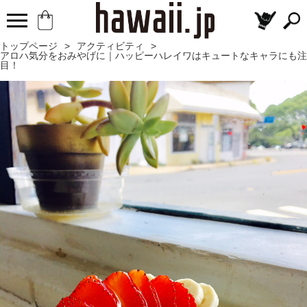
トップページ
>
アクティビティ
>
アロハ気分をおみやげに｜ハッピーハレイワはキュートなキャラにも注
目！