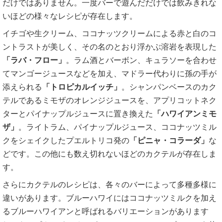
だけではありません。一度バーで遊んだだけでは飲みきれな
いほどの様々なレシピが存在します。
イチゴや生クリーム、ココナッツクリームによる赤と白のコ
ントラストが美しく、その名のとおり浮かぶ溶岩を表現した
「ラバ・フロー」
。ラム酒とバーボン、キュラソーを合わせ
てマンゴージュースなどを加え、マドラー代わりに孫の手が
添えられる
「トロピカルイッチ」
。シャンパンベースのカク
テルであるミモザのオレンジジュースを、アプリコットネク
ターとパイナップルジュースに置き換えた
「ハワイアンミモ
ザ」
。ライトラム、パイナップルジュース、ココナッツミル
クをシェイクしたプエルトリコ発の
「ピニャ・コラーダ」
な
どです。この他にも数え切れないほどのカクテルが存在しま
す。
さらにカクテルのレシピは、各々のバーによって多種多様に
違いがあります。ブルーハワイにはココナッツミルクを加え
るブルーハワイアンと呼ばれるバリエーションがあります