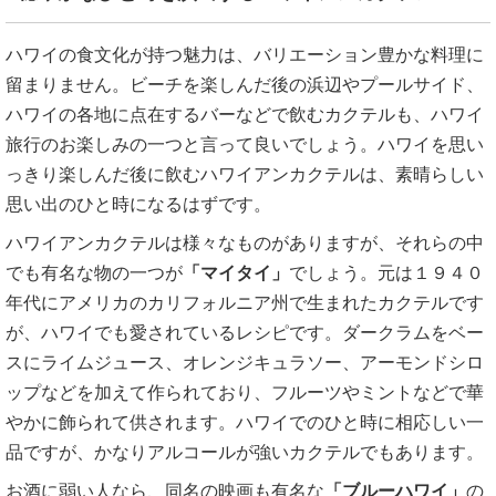
ハワイの食文化が持つ魅力は、バリエーション豊かな料理に
留まりません。ビーチを楽しんだ後の浜辺やプールサイド、
ハワイの各地に点在するバーなどで飲むカクテルも、ハワイ
旅行のお楽しみの一つと言って良いでしょう。ハワイを思い
っきり楽しんだ後に飲むハワイアンカクテルは、素晴らしい
思い出のひと時になるはずです。
ハワイアンカクテルは様々なものがありますが、それらの中
でも有名な物の一つが
「マイタイ」
でしょう。元は１９４０
年代にアメリカのカリフォルニア州で生まれたカクテルです
が、ハワイでも愛されているレシピです。ダークラムをベー
スにライムジュース、オレンジキュラソー、アーモンドシロ
ップなどを加えて作られており、フルーツやミントなどで華
やかに飾られて供されます。ハワイでのひと時に相応しい一
品ですが、かなりアルコールが強いカクテルでもあります。
お酒に弱い人なら、同名の映画も有名な
「ブルーハワイ」
の