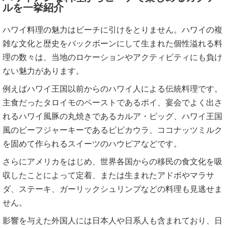
ルを一挙紹介
ハワイ料理の魅力はビーチに引けをとりません。ハワイの複
雑な文化と歴史をバックボーンにして生まれた個性溢れる料
理の数々は、当地のロケーションやアクティビティにも負け
ない魅力があります。
例えばハワイ王国以前からのハワイ人による伝統料理です。
主食だったタロイモのペーストであるポイ、宴会でよく出さ
れるハワイ風豚の丸焼きであるカルア・ピッグ、ハワイ王国
風のビーフジャーキーであるピピカウラ、ココナッツミルク
を固めて作られるスイーツのハウピアなどです。
さらにアメリカをはじめ、世界各国からの移民の食文化を吸
収したことによって定着、または生まれたアドボやマラサ
ダ、ステーキ、ガーリックシュリンプなどの料理も見逃せま
せん。
影響を与えた外国人には日本人や日系人も含まれており、日