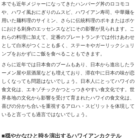
本でも近年メジャーになってきたハンバーグ丼のロコモコ
や、ハワイ風おにぎりのムスビ、ハワイアン寿司、中華麺を
用いた麺料理のサイミン、さらに伝統料理のポキまたはポケ
における刺身のエッセンスなどにその影響が見られます。こ
れらの料理に加えて、定番のプレートランチでは付けあわせ
として白米がつくことも多く、ステーキやガーリックシュリ
ンプをおかずにご飯を食べることもできます。
さらに近年では日本食のブームもあり、日本から進出したラ
ーメン屋や居酒屋なども増えており、滞在中に日本の味が恋
しくなっても問題はないでしょう。日本人にとってハワイの
食文化は、エキゾチックかつとっつきやすい食文化です。世
界各地の文化から影響を受けて育まれたハワイの食文化は、
喜びの分かち合いを重視するアロハ・スピリットを体現して
いると言っても過言ではないでしょう。
■穏やかなひと時を演出するハワイアンカクテル