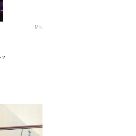
Miki
か？