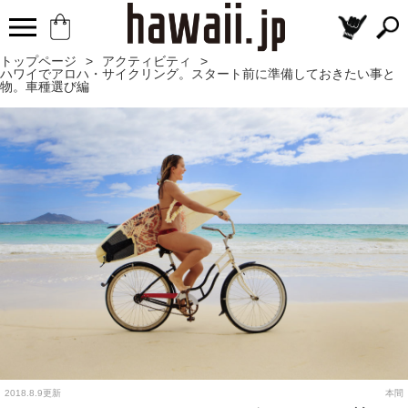
トップページ
>
アクティビティ
>
ハワイでアロハ・サイクリング。スタート前に準備しておきたい事と
物。車種選び編
2018.8.9更新
本間