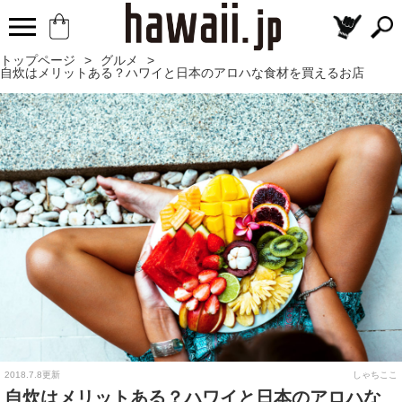
トップページ
>
グルメ
>
自炊はメリットある？ハワイと日本のアロハな食材を買えるお店
2018.7.8更新
しゃちここ
自炊はメリットある？ハワイと日本のアロハな