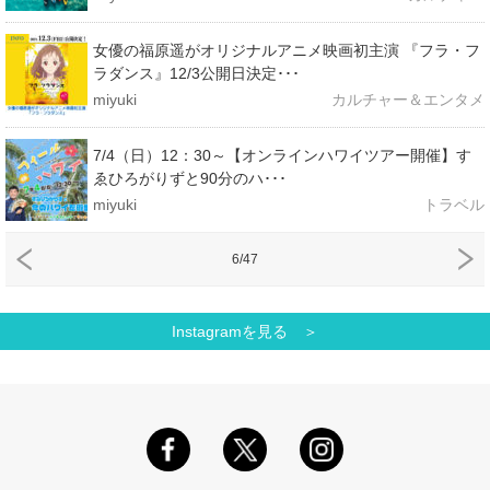
女優の福原遥がオリジナルアニメ映画初主演 『フラ・フ
ラダンス』12/3公開日決定･･･
miyuki
カルチャー＆エンタメ
7/4（日）12：30～【オンラインハワイツアー開催】す
ゑひろがりずと90分のハ･･･
miyuki
トラベル
6/47
Instagramを見る ＞