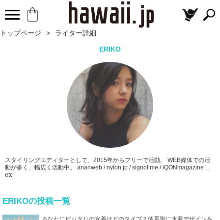
トップページ
>
ライター詳細
ERIKO
スタイリングエディターとして、2015年からフリーで活動。 WEB媒体での活
動が多く、幅広く活動中。 ananweb / nylon.jp / signof.me / iQONmagazine …
etc
ERIKOの投稿一覧
あなたにピッタリの水着はどのタイプ？体系別に水着デザインを