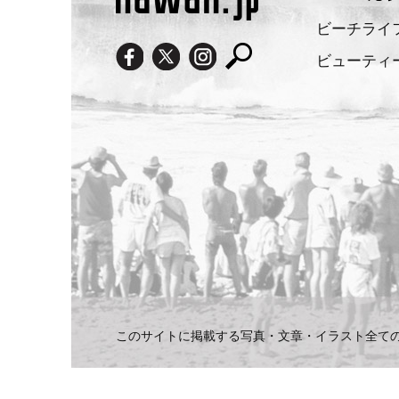
ビーチライ
ビューティ
このサイトに掲載する写真・文章・イラスト全て