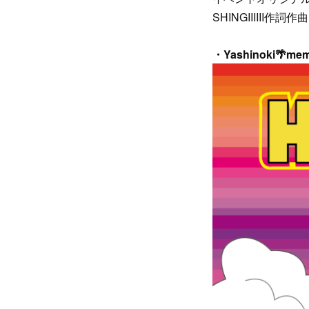
SHINGIIIIII
・Yashinoki🌴