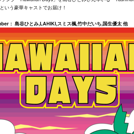
作詞作曲という豪華キャストでお届け！
member： 島谷ひとみ,LAHIKI,スミス楓,竹中だいち,国生優太 他