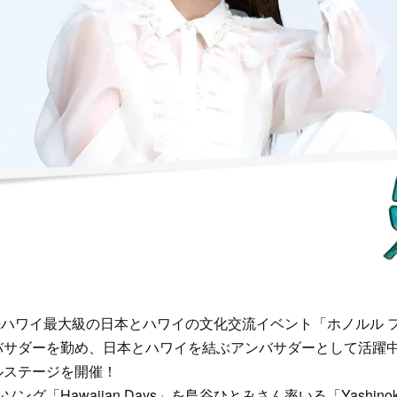
連続ハワイ最大級の日本とハワイの文化交流イベント「ホノルル 
バサダーを勤め、日本とハワイを結ぶアンバサダーとして活躍
ルステージを開催！
ング「Hawaiian Days」を島谷ひとみさん率いる「Yashino