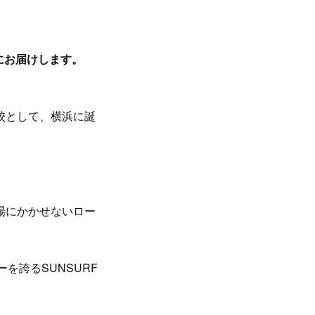
にお届けします。
校として、横浜に誕
場にかかせないロー
を誇るSUNSURF
。