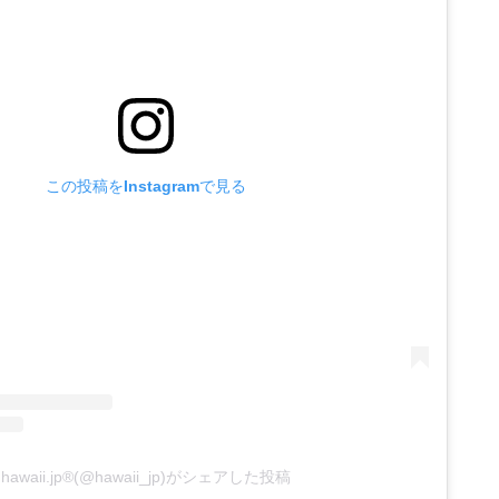
この投稿をInstagramで見る
hawaii.jp®︎(@hawaii_jp)がシェアした投稿