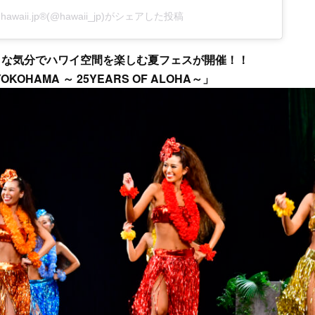
hawaii.jp®︎(@hawaii_jp)がシェアした投稿
ックな気分でハワイ空間を楽しむ夏フェスが開催！！
YOKOHAMA ～ 25YEARS OF ALOHA～」