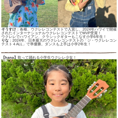
そうすけ
：各種、ウクレレコンテストで入賞し、2024年ハワイで開催
されたインターナショナルウクレレコンテストでMVP受賞！
ウクレレでハワイアン、クラシックギターもこなす小学6年生！
りな
：2024年、日本最大のウクレレコンテストの「ジ・ウクレレコン
テスト４ALL」で準優勝。ダンスも上手は小学2年生！
【hana】
歌って踊れる小学生ウクレレ少女！