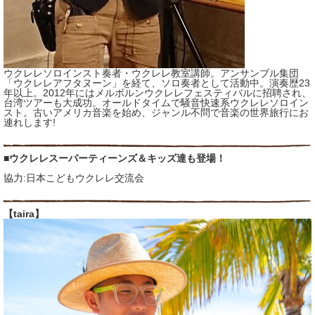
ウクレレソロインスト奏者・ウクレレ教室講師。アンサンブル集団
「ウクレレアフタヌーン」を経て、ソロ奏者として活動中。演奏歴23
年以上。2012年にはメルボルンウクレレフェスティバルに招聘され、
台湾ツアーも大成功。オールドタイムで騒音快速系ウクレレソロイン
スト。古いアメリカ音楽を始め、ジャンル不問で音楽の世界旅行にお
連れします!
■ウクレレスーパーティーンズ＆キッズ達も登場！
協力:日本こどもウクレレ交流会
【taira】