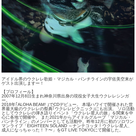
アイドル界のウクレレ歌姫・マジカル・パンチラインの宇佐美空来が
ゲスト出演しますー！
【プロフィール】
2007年12月8日生まれ神奈川県出身の現役女子大生ウクレレシンガ
ー。
2018年｢ALOHA BEAM! ｣でCDデビュー。 本場ハワイで開催された世
界最大級のウクレレの祭典｢ウクレレピクニック｣にも出演。 ソロ活動
としてウクレレの弾き語りイベント「ウクレレ星人の旅」を関東を中
心に各地で開催中。 また2021年からアイドルグループ「マジカル・
パンチライン」のメンバーとしても活動中。昨年12月に初のソロワン
マンライブ「EIGHTEEN SOLAND ～ナンテコッタ！ウクレレ星人、
成人になっちゃった！？〜」をGT LIVE TOKYOにて開催した。