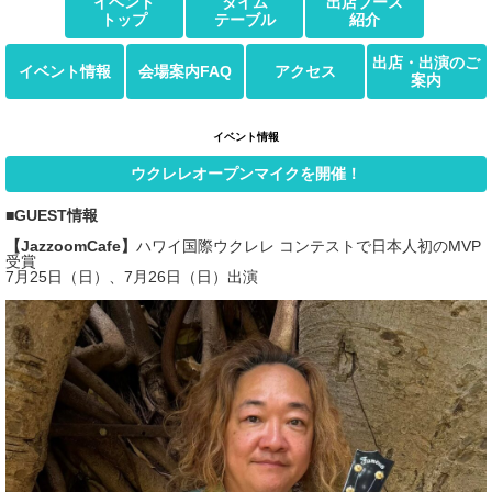
イベント
タイム
出店ブース
トップ
テーブル
紹介
出店・出演のご
イベント情報
会場案内FAQ
アクセス
案内
イベント情報
ウクレレオープンマイクを開催！
■GUEST情報
【JazzoomCafe】
ハワイ国際ウクレレ コンテストで日本人初のMVP
受賞
7月25日（日）、7月26日（日）出演