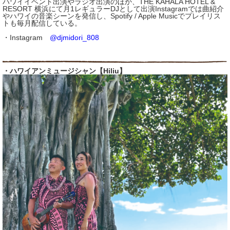
ハワイイベント出演やラジオ出演のほか、THE KAHALA HOTEL &
RESORT 横浜にて月1レギュラーDJとして出演Instagramでは曲紹介
やハワイの音楽シーンを発信し、Spotify / Apple Musicでプレイリス
トも毎月配信している。
・Instagram
@djmidori_808
・ハワイアンミュージシャン【Hiliu】