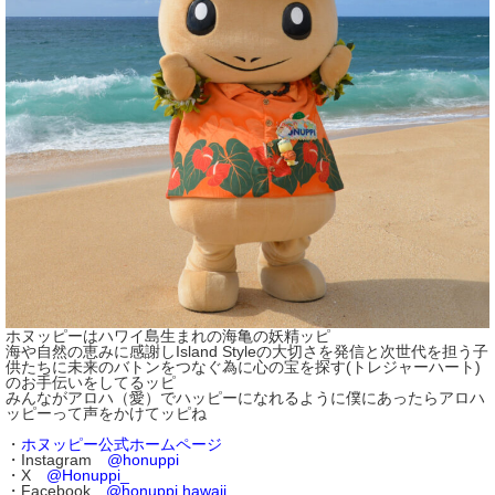
ホヌッピーはハワイ島生まれの海亀の妖精ッピ
海や自然の恵みに感謝しIsland Styleの大切さを発信と次世代を担う子
供たちに未来のバトンをつなぐ為に心の宝を探す(トレジャーハート)
のお手伝いをしてるッピ
みんながアロハ（愛）でハッピーになれるように僕にあったらアロハ
ッピーって声をかけてッピね
・
ホヌッピー公式ホームページ
・Instagram
@honuppi
・X
@Honuppi_
・Facebook
@honuppi.hawaii