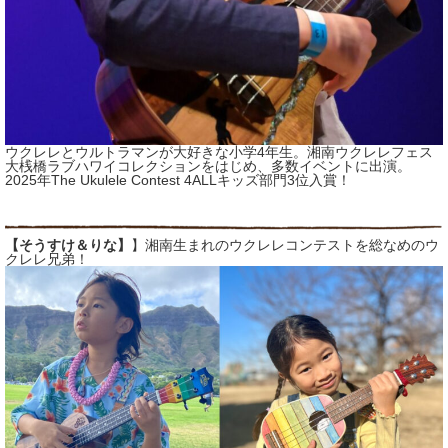
ウクレレとウルトラマンが大好きな小学4年生。湘南ウクレレフェス
大桟橋ラブハワイコレクションをはじめ、多数イベントに出演。
2025年The Ukulele Contest 4ALLキッズ部門3位入賞！
【そうすけ＆りな】
】湘南生まれのウクレレコンテストを総なめのウ
クレレ兄弟！