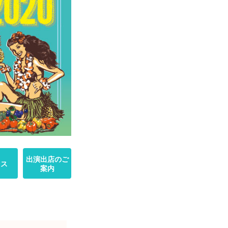
出演出店のご
セス
案内