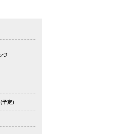
さらづ
 （予定）