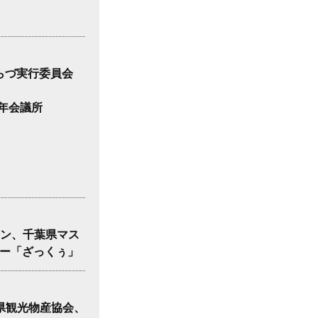
 きさらづ実行委員会
年会議所
ポン、千葉県マス
ター「ざっくぅ」
県観光物産協会、