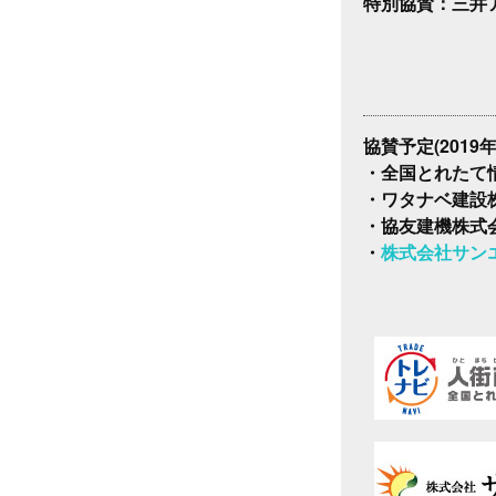
特別協賛：三井
協賛予定(2019
・全国とれたて
・ワタナベ建設
・協友建機株式
・
株式会社サン