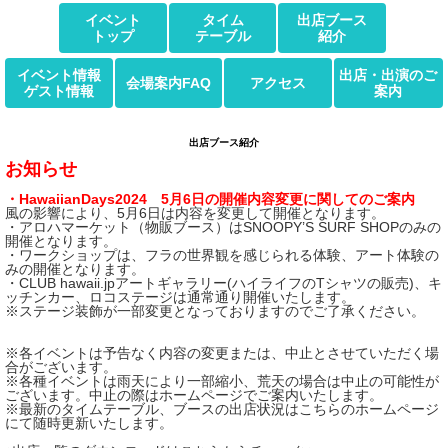
イベント
タイム
出店ブース
トップ
テーブル
紹介
イベント情報
出店・出演のご
会場案内FAQ
アクセス
ゲスト情報
案内
出店ブース紹介
お知らせ
・HawaiianDays2024 5月6日の開催内容変更に関してのご案内
風の影響により、5月6日は内容を変更して開催となります。
・アロハマーケット（物販ブース）はSNOOPY’S SURF SHOPのみの
開催となります。
・ワークショップは、フラの世界観を感じられる体験、アート体験の
みの開催となります。
・CLUB hawaii.jpアートギャラリー(ハイライフのTシャツの販売)、キ
ッチンカー、ロコステージは通常通り開催いたします。
※ステージ装飾が一部変更となっておりますのでご了承ください。
※各イベントは予告なく内容の変更または、中止とさせていただく場
合がございます。
※各種イベントは雨天により一部縮小、荒天の場合は中止の可能性が
ございます。中止の際はホームページでご案内いたします。
※最新のタイムテーブル、ブースの出店状況はこちらのホームページ
にて随時更新いたします。