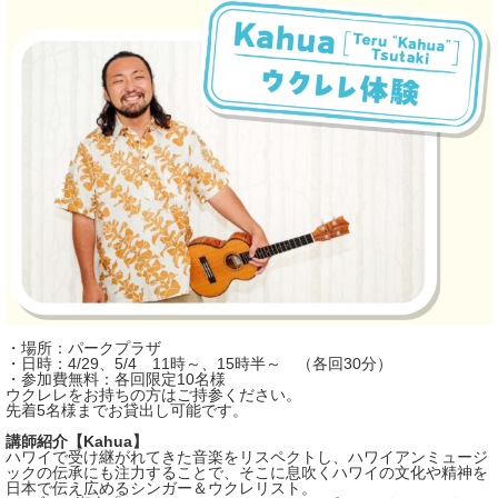
・場所：パークプラザ
・日時：4/29、5/4 11時～、15時半～ （各回30分）
・参加費無料：各回限定10名様
ウクレレをお持ちの方はご持参ください。
先着5名様までお貸出し可能です。
講師紹介【Kahua】
ハワイで受け継がれてきた音楽をリスペクトし、ハワイアンミュージ
ックの伝承にも注力することで、そこに息吹くハワイの文化や精神を
日本で伝え広めるシンガー＆ウクレリスト。