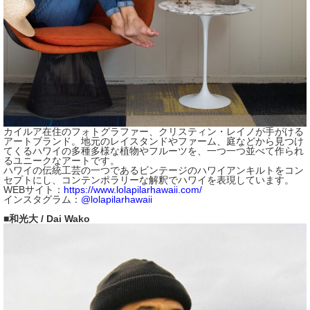
カイルア在住のフォトグラファー、クリスティン・レイノが手がける
アートブランド。地元のレイスタンドやファーム、庭などから見つけ
てくるハワイの多種多様な植物やフルーツを、一つ一つ並べて作られ
るユニークなアートです。
ハワイの伝統工芸の一つであるビンテージのハワイアンキルトをコン
セプトにし、コンテンポラリーな解釈でハワイを表現しています。
WEBサイト：
https://www.lolapilarhawaii.com/
インスタグラム：
@lolapilarhawaii
■和光大 / Dai Wako