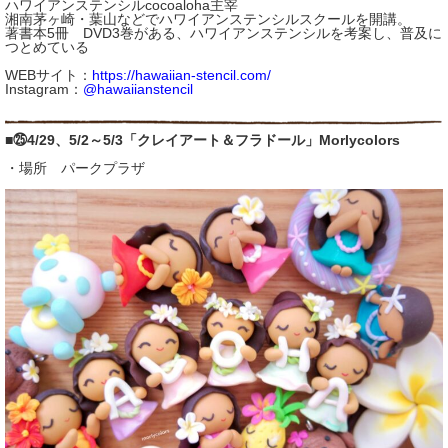
ハワイアンステンシルcocoaloha主宰
湘南茅ヶ崎・葉山などでハワイアンステンシルスクールを開講。
著書本5冊 DVD3巻がある、ハワイアンステンシルを考案し、普及に
つとめている
WEBサイト：
https://hawaiian-stencil.com/
Instagram：
@hawaiianstencil
■㉕4/29、5/2～5/3「クレイアート＆フラドール」Morlycolors
・場所 パークプラザ