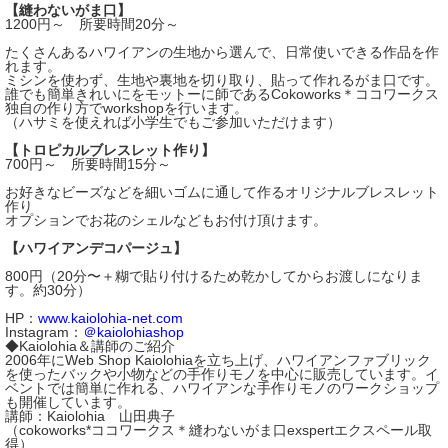
【縫わないがま口】
1200円～ 所要時間20分～
たくさんあるハワイアンの生地から選んで、日常使いできる作品を作
れます。
ミシンを使わず、生地や裏地を切り取り、貼って作れるがま口です。
誰でも簡単きれいにをモットーに師であるCokoworks＊ココワークス
独自の作り方でworkshopを行います。
（ハサミを使えれば小学生でもご参加いただけます）
【トロピカルブレスレット作り】
700円～ 所要時間15分～
お好きなビーズなどを細いゴムに通して作るオリジナルブレスレット
作り
オプションでお花のシェルなどもお付け頂けます。
【ハワイアンデコパージュ】
800円（20分〜＋糊で貼り付けるため乾かしてからお渡しになりま
す。約30分）
HP：
www.kaiolohia-net.com
Instagram：
＠kaiolohiashop
◆Kaiolohia＆講師のご紹介
2006年にWeb Shop Kaiolohiaを立ち上げ、ハワイアンファブリック
を使ったバックや小物などの手作りモノを中心に販売しています。イ
ベントでは簡単に作れる、ハワイアンな手作りモノのワークショップ
も開催しています。
講師：Kaiolohia 山田典子
（cokoworks*ココワークス＊縫わないがま口exspertエクスペール取
得）