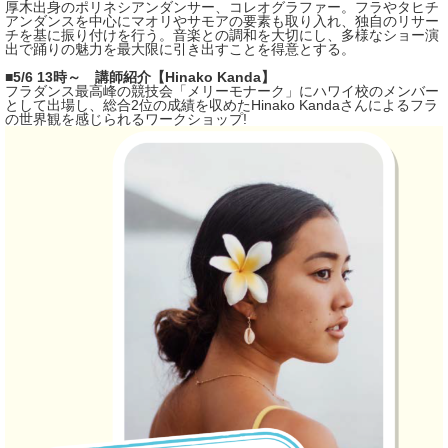
厚木出身のポリネシアンダンサー、コレオグラファー。フラやタヒチ
アンダンスを中心にマオリやサモアの要素も取り入れ、独自のリサー
チを基に振り付けを行う。音楽との調和を大切にし、多様なショー演
出で踊りの魅力を最大限に引き出すことを得意とする。
■5/6 13時～ 講師紹介【Hinako Kanda】
フラダンス最高峰の競技会「メリーモナーク」にハワイ校のメンバー
として出場し、総合2位の成績を収めたHinako Kandaさんによるフラ
の世界観を感じられるワークショップ!