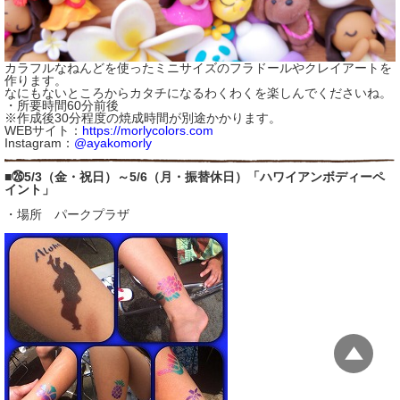
カラフルなねんどを使ったミニサイズのフラドールやクレイアートを
作ります。
なにもないところからカタチになるわくわくを楽しんでくださいね。
・所要時間60分前後
※作成後30分程度の焼成時間が別途かかります。
WEBサイト：
https://morlycolors.com
Instagram：
@ayakomorly
■㉖5/3（金・祝日）～5/6（月・振替休日）「ハワイアンボディーペ
イント」
・場所 パークプラザ