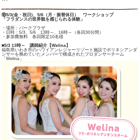
⑱5/3(金・祝日)、5/6（月・振替休日） ワークショップ
「フラダンスの世界観を感じられる体験」
・場所：パークプラザ
・日時：5/3、5/6 13時～、16時～（各回30分間）
・参加費無料 各回限定10名様
■5/3 13時～ 講師紹介【Welina】
福島県いわき市のハワイアンレジャーリゾート施設でポリネシアンダ
ンサーを務めていたメンバーで構成されたプロダンサーチーム
「Welina」