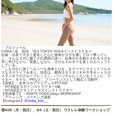
・プロフィール
CHIKA / 金 知佳 YES TOKYO YOGAインストラクター
妊娠・出産で大きく変化した心と身体がヨガを通して日々整ってい
く。そんなヨガに魅了され講師の道へ。自身が心を動かされるヨガを
常に学びながら、実践しながら、そのエネルギーを多くの人へシフト
している。
「しなやかに強くヘルシーな身体と心を」をテーマにマインドフルネ
スなヨガライフを送り、現在は、都内ヨガスタジオや大手ホットヨガ
スタジオでのグループレッスン、パーソナルレッスンをメインに、ラ
イター、モデル、PRなど、フリーランスとして幅広く活動中。
【資格】・全米ヨガアライアンスRYT200
・IHTA認定ヨガインストラクター1級
・IHTA認定マタニティヨガインストラクター
【受講修了】・IGNITE YOGA 2days WORKSHOP
・アーシング・コーチング講座
【instagram】
＠chika_kim__
⑳4/29（月・祝日）、5/4（土・祝日） ウクレレ体験ワークショップ