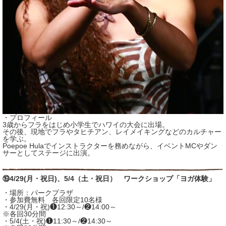
・プロフィール
3歳からフラをはじめ小学生でハワイの大会に出場。
その後、現地でフラやタヒチアン、レイメイキングなどのカルチャー
を学ぶ。
Poepoe Hulaでインストラクターを務めながら、イベントMCやダン
サーとしてステージに出演。
⑲4/29(月・祝日)、5/4（土・祝日） ワークショップ「ヨガ体験」
・場所：パークプラザ
・参加費無料 各回限定10名様
・4/29(月・祝)❶12:30～/❷14:00～
※各回30分間
・5/4(土・祝)❶11:30～/❷14:30～