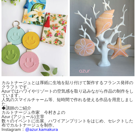
カルトナージュとは厚紙に生地を貼り付けて製作するフランス発祥の
クラフトです。
Azurではハワイやリゾートの空気感を取り込みながら作品の制作をし
ています。
人気のスマイルチャーム等、短時間で作れる使える作品を用意しまし
た。
◆講師のご紹介
カルトナージュ作家 今村きよの
Azur (アジュール)主宰
数々のイベントに出展、ハワイアンプリントをはじめ、セレクトした
布でカルトナージュを制作。
Instagram：
@azur.kamakura