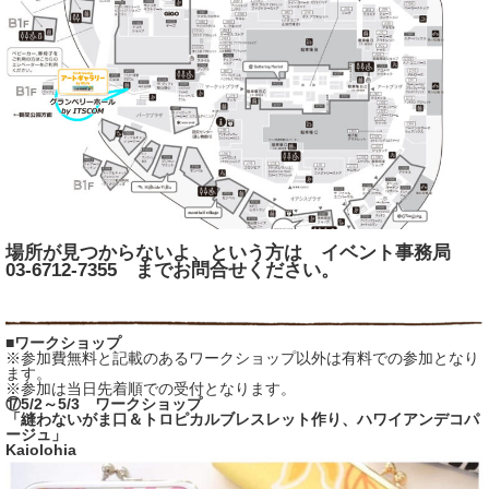
場所が見つからないよ、という方は イベント事務局
03-6712-7355 までお問合せください。
■ワークショップ
※参加費無料と記載のあるワークショップ以外は有料での参加となり
ます。
※参加は当日先着順での受付となります。
⑰5/2～5/3 ワークショップ
「縫わないがま口＆トロピカルブレスレット作り、ハワイアンデコパ
ージュ」
Kaiolohia