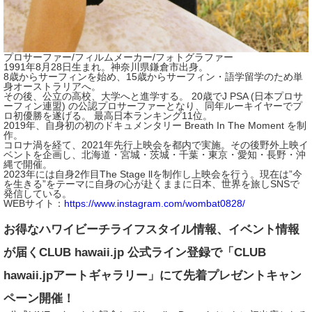
プロサーファー/フィルムメーカー/フォトグラファー
1991年8月28日生まれ。神奈川県鎌倉市出身。
8歳からサーフィンを始め、15歳からサーフィン・語学留学のため単
身オーストラリアへ。
その後、公立の高校、大学へと進学する。 20歳でJ PSA (日本プロサ
ーフィン連盟) の公認プロサーファーとなり、同年ルーキイヤーでプ
ロ初優勝を遂げる。 最高日本ランキング11位。
2019年、自身初の初のドキュメンタリー Breath In The Moment を制
作。
コロナ渦を経て、2021年先行上映会を都内で実施。その後野外上映イ
ベントを企画し、北海道・宮城・茨城・千葉・東京・愛知・長野・沖
縄で開催。
2023年には自身2作目The Stage llを制作し上映会を行う。現在は”今
を生きる”をテーマに自身の心が赴くままに日本、世界を旅しSNSで
発信している。
WEBサイト：
https://www.instagram.com/wombat0828/
お得なハワイビーチライフスタイル情報、イベント情報
が届くCLUB hawaii.jp 公式ライン登録で「CLUB
hawaii.jpアートギャラリー」にて先着プレゼントキャン
ペーン開催！