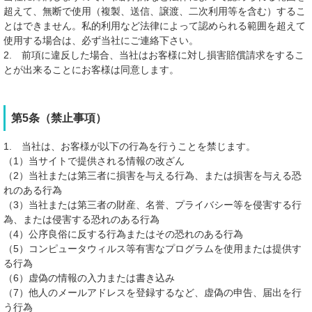
超えて、無断で使用（複製、送信、譲渡、二次利用等を含む）するこ
とはできません。私的利用など法律によって認められる範囲を超えて
使用する場合は、必ず当社にご連絡下さい。
2. 前項に違反した場合、当社はお客様に対し損害賠償請求をするこ
とが出来ることにお客様は同意します。
第5条（禁止事項）
1. 当社は、お客様が以下の行為を行うことを禁じます。
（1）当サイトで提供される情報の改ざん
（2）当社または第三者に損害を与える行為、または損害を与える恐
れのある行為
（3）当社または第三者の財産、名誉、プライバシー等を侵害する行
為、または侵害する恐れのある行為
（4）公序良俗に反する行為またはその恐れのある行為
（5）コンピュータウィルス等有害なプログラムを使用または提供す
る行為
（6）虚偽の情報の入力または書き込み
（7）他人のメールアドレスを登録するなど、虚偽の申告、届出を行
う行為