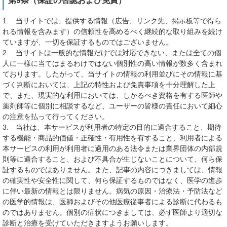
第9条（保証の否認および免責）
1. 当サイトでは、提供する情報（広告、リンク先、掲示板等で得ら
れる情報を含みます）の信頼性を高めるべく継続的な取り組みを続け
ていますが、一切を保証するものではございません。
2. 当サイトは一般的な情報だけでは対応できない、または全ての個
人に一様に当てはまるわけではない個別性の高い情報が数多く含まれ
ております。したがって、当サイトの情報の利用並びにその情報に基
づく判断においては、上記の特性および免責事項を十分理解した上
で、また、現実的な利用においては、しかるべき資格を有する医師や
薬剤師等に個別に相談するなど、ユーザーの皆様の責任において細心
の注意を払って行ってください。
3. 当社は、本サービスが利用者の特定の目的に適合すること、期待
する機能・商品的価値・正確性・有用性を有すること、利用者による
本サービスの利用が利用者に適用のある法令または業界団体の内部規
則等に適合すること、および不具合が生じないことについて、何ら保
証するものではありません。また、記事の内容につきましては、情報
の確実性や安全性に関して、何ら保証するものではなく、医学の進歩
に伴い最新の情報とは限りません。病気の原因・治療法・予防法など
の医学的情報は、医師およびその他医療従事者による診断に代わるも
のではありません。個別の症状につきましては、必ず医師より適切な
診断と治療を受けていただきますようお願いします。