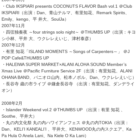
・Club IKSPIARI presents COCONUTS FLAVOR Bash vol.1 ＠Club
IKSPIARI（出演：Dan、青山テルマ、有里知花、Remark Spirits、
Emily、kengo、平 井大、SoulJa）
2007年11月
・四弦独奏夜 ～four strings solo night～ ＠THUMBS UP（出演：キヨ
シ小林、平井 大、ウクレレえいじ、津村泰彦）
2007年12月
・有里 知花「ISLAND MOMENTS ～Songs of Carpenters～」 ＠J
POP Cafe&THUMBS UP
・HALEIWA SUPER MARKET×ALANI ALOHA SOUND Member’s
Xmas Live ＠Pacific Furniture Service 2F（出演：有里知花、ALANI
OHANA BAND、パニオロ山内、松本ノボル、Dan、ウクレレえいじ）
・長谷寺 歳の市ライブ ＠鎌倉長谷寺 （出演：有里知花、ダンデライ
オン）
2008年2月
・Islander Weekend vol.2 ＠THUMBS UP （出演：有里 知花 、
Soothe、平井大）
・丸の内文化祭 丸の内ハワイアンフェス ＠丸の内TOKIA（出演：
Dan、KELI’I KANEALI’I 、平井大、KENWOOD丸の内スクエア、Ka
Pa Hula O Anela Lani、Na Kiele O Ka Lani）