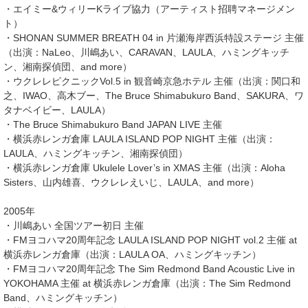
・エイミー&ウィリーKライブ協力（アーティスト招聘マネージメン
ト）
・SHONAN SUMMER BREATH 04 in 片瀬海岸西浜特設ステージ 主催
（出演：NaLeo、川嶋あい、CARAVAN、LAULA、ハミングキッチ
ン、湘南探偵団、and more）
・ウクレレピクニックVol.5 in 観音崎京急ホテル 主催（出演：関口和
之、IWAO、高木ブー、The Bruce Shimabukuro Band、SAKURA、ワ
タナベイビー、LAULA）
・The Bruce Shimabukuro Band JAPAN LIVE 主催
・横浜赤レンガ倉庫 LAULA ISLAND POP NIGHT 主催（出演：
LAULA、ハミングキッチン、湘南探偵団）
・横浜赤レンガ倉庫 Ukulele Lover’s in XMAS 主催（出演：Aloha
Sisters、山内雄喜、ウクレレえいじ、LAULA、and more）
2005年
・川嶋あい 全国ツアー初日 主催
・FMヨコハマ20周年記念 LAULA ISLAND POP NIGHT vol.2 主催 at
横浜赤レンガ倉庫（出演：LAULA OA、ハミングキッチン）
・FMヨコハマ20周年記念 The Sim Redmond Band Acoustic Live in
YOKOHAMA 主催 at 横浜赤レンガ倉庫（出演：The Sim Redmond
Band、ハミングキッチン）