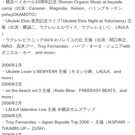
・横浜ベイホール10周年記念 Shonan Organic Music at.bayside
camp（出演：Caravan、Magnolia、Keison、ハミングキッチン、
yoheyOKAMOTO）
・Ukulele Elvis 発売記念ライブ｢Ukulele Elvis Night at Yokohama｣ 主
催（出演：勝誠二、ウクレレエルヴィス、ウクレレえいじ、LAULA
）
・ウクレレピクニックVol.6 inソレイユの丘 主催（出演：関口和之、
IWAO、高木ブー、Troy Fernandez、ハーブ・オータ・ジュニアwith
ダニエル・ホー、and more）
2006年1月
・Ukulele Lover’s NEWYEAR 主催（キヨシ小林、LAULA、and
more）
2006年2月
・on the beach vol.3 主催（Keito Blow、FREEEASY BEATS、and
more）
2006年2月
・LAULA Valentine Live 主催 ＠横浜サムズアップ
2006年3月
・Troy Fernandez ～Japan Bayside Trip 2006’～ 主催（IKSPIARI ～
THUMBS UP～ ZUSH）
2006年4月