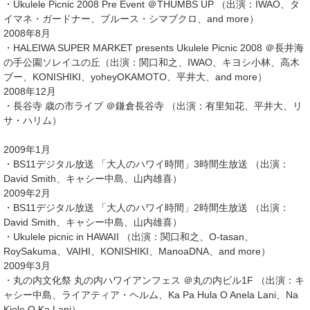
・Ukulele Picnic 2008 Pre Event ＠THUMBS UP （出演：IWAO、タ
イマネ・ガードナー、ブルース・シマブクロ、and more）
2008年8月
・HALEIWA SUPER MARKET presents Ukulele Picnic 2008 ＠長井海
の手公園ソレイユの丘（出演：関口和之、IWAO、キヨシ小林、高木
ブー、KONISHIKI、yoheyOKAMOTO、平井大、and more）
2008年12月
・長谷寺 歳の市ライブ ＠鎌倉長谷寺 （出演：有里知花、平井大、リ
サ・ハリム）
2009年1月
・BS11デジタル放送 「大人のハワイ時間」3時間生放送 （出演：
David Smith、キャシー中島、山内雄喜）
2009年2月
・BS11デジタル放送 「大人のハワイ時間」2時間生放送 （出演：
David Smith、キャシー中島、山内雄喜）
・Ukulele picnic in HAWAII （出演：関口和之、O-tasan、
RoySakuma、VAIHI、KONISHIKI、ManoaDNA、and more）
2009年3月
・丸の内文化祭 丸の内ハワイアンフェス ＠丸の内ビル1F （出演：キ
ャシー中島、ライアティア・ヘルム、Ka Pa Hula O Anela Lani、Na
Kiele O Ka Lani）