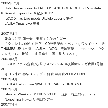
2006年12月
・Hula Hawaii presents LAULA ISLAND POP NIGHT vol.5 ～Mele
Kalikimaka special～ ＠横浜BLITZ
・IWAO Xmas Live meets Ukulele Lover’s 主催
・LAULA Xmas Live 主催
2007年2月
・鎌倉長谷寺 節分会（出演：やなわらばー）
・ウクレレ北の国から拝啓、CD発売記念 イベントなワケで・・・＠
THUMBS UP（出演：LAULA、IWAO、照屋実穂、キヨシ小林、ウク
レレえいじ、勝誠二、山田幸伸、国吉規人（VJ））
2007年3月
・LAULA ファン感謝ひな祭りスペシャル ＠横浜赤レンガ倉庫1号館
3F
・キヨシ小林 雛祭りライブ in 鎌倉 ＠鎌倉ALOHA CUBE
2007年4月
・LAULA Harbor Live ＠WHITCH CAFE YOKOHAMA
2007年5月
・Islander Weekend ＠THUMBS UP （出演：有里知花、dan）
・Nonoshina Hawaii 初来日ツアー
2007年6月