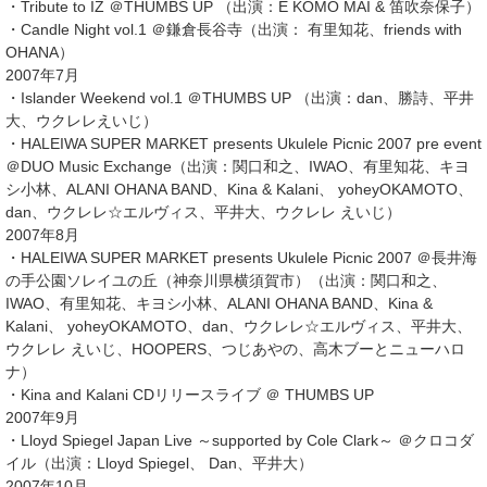
・Tribute to IZ ＠THUMBS UP （出演：E KOMO MAI & 笛吹奈保子）
・Candle Night vol.1 ＠鎌倉長谷寺（出演： 有里知花、friends with
OHANA）
2007年7月
・Islander Weekend vol.1 ＠THUMBS UP （出演：dan、勝詩、平井
大、ウクレレえいじ）
・HALEIWA SUPER MARKET presents Ukulele Picnic 2007 pre event
＠DUO Music Exchange（出演：関口和之、IWAO、有里知花、キヨ
シ小林、ALANI OHANA BAND、Kina & Kalani、 yoheyOKAMOTO、
dan、ウクレレ☆エルヴィス、平井大、ウクレレ えいじ）
2007年8月
・HALEIWA SUPER MARKET presents Ukulele Picnic 2007 ＠長井海
の手公園ソレイユの丘（神奈川県横須賀市）（出演：関口和之、
IWAO、有里知花、キヨシ小林、ALANI OHANA BAND、Kina &
Kalani、 yoheyOKAMOTO、dan、ウクレレ☆エルヴィス、平井大、
ウクレレ えいじ、HOOPERS、つじあやの、高木ブーとニューハロ
ナ）
・Kina and Kalani CDリリースライブ ＠ THUMBS UP
2007年9月
・Lloyd Spiegel Japan Live ～supported by Cole Clark～ ＠クロコダ
イル（出演：Lloyd Spiegel、 Dan、平井大）
2007年10月