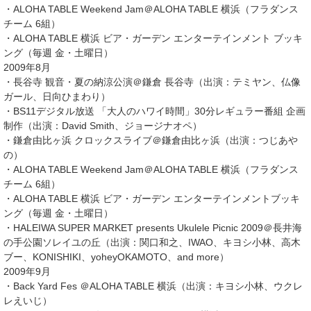
・ALOHA TABLE Weekend Jam＠ALOHA TABLE 横浜（フラダンス
チーム 6組）
・ALOHA TABLE 横浜 ビア・ガーデン エンターテインメント ブッキ
ング（毎週 金・土曜日）
2009年8月
・長谷寺 観音・夏の納涼公演＠鎌倉 長谷寺（出演：テミヤン、仏像
ガール、日向ひまわり）
・BS11デジタル放送 「大人のハワイ時間」30分レギュラー番組 企画
制作（出演：David Smith、ジョージナオペ）
・鎌倉由比ヶ浜 クロックスライブ＠鎌倉由比ヶ浜（出演：つじあや
の）
・ALOHA TABLE Weekend Jam＠ALOHA TABLE 横浜（フラダンス
チーム 6組）
・ALOHA TABLE 横浜 ビア・ガーデン エンターテインメントブッキ
ング（毎週 金・土曜日）
・HALEIWA SUPER MARKET presents Ukulele Picnic 2009＠長井海
の手公園ソレイユの丘（出演：関口和之、IWAO、キヨシ小林、高木
ブー、KONISHIKI、yoheyOKAMOTO、and more）
2009年9月
・Back Yard Fes ＠ALOHA TABLE 横浜（出演：キヨシ小林、ウクレ
レえいじ）