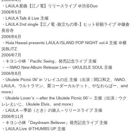
・LAULA 新曲【江ノ電】リリースライブ ＠渋谷Duo
2006年5月
・LAULA Talk & Live 主催
・LAULA 2nd single【江ノ電 -旅立ちの章-】ヒット祈願ライブ ＠鎌倉
長谷寺
2006年6月
・Hula Hawaii presents LAULA ISLAND POP NIGHT vol.4 主催 ＠横
浜BLITZ
2006年7月
・キヨシ小林「Pacific Swing」発売記念ライブ 主催
・～IWAO New Album Release Live～ UKULELE SOUL 主催
2006年8月
・Ukulele Picnic 06′ in ソレイユの丘 主催（出演：関口和之、IWAO、
LAULA、ウルトラマン、栗コーダーカルテット、やなわらばー、and
more）
・Ukulele Lover’s ～after the Ukulele Picnic 06’～ 主催（出演：ウク
レレえいじ、Ukulele Elvis、and more）
・LAULA ～季節（とき）の旅人～リリースライブ 主催
2006年11月
・キヨシ小林『Daydream Believer』発売記念ライブ 主催
・LAULA Live ＠THUMBS UP 主催