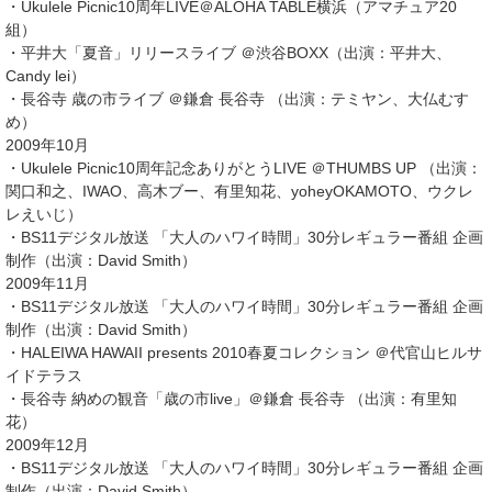
・Ukulele Picnic10周年LIVE＠ALOHA TABLE横浜（アマチュア20
組）
・平井大「夏音」リリースライブ ＠渋谷BOXX（出演：平井大、
Candy lei）
・長谷寺 歳の市ライブ ＠鎌倉 長谷寺 （出演：テミヤン、大仏むす
め）
2009年10月
・Ukulele Picnic10周年記念ありがとうLIVE ＠THUMBS UP （出演：
関口和之、IWAO、高木ブー、有里知花、yoheyOKAMOTO、ウクレ
レえいじ）
・BS11デジタル放送 「大人のハワイ時間」30分レギュラー番組 企画
制作（出演：David Smith）
2009年11月
・BS11デジタル放送 「大人のハワイ時間」30分レギュラー番組 企画
制作（出演：David Smith）
・HALEIWA HAWAII presents 2010春夏コレクション ＠代官山ヒルサ
イドテラス
・長谷寺 納めの観音「歳の市live」＠鎌倉 長谷寺 （出演：有里知
花）
2009年12月
・BS11デジタル放送 「大人のハワイ時間」30分レギュラー番組 企画
制作（出演：David Smith）